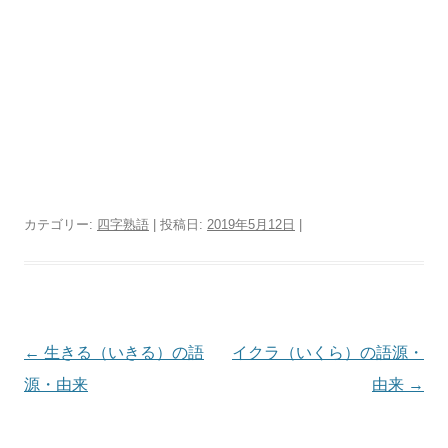
カテゴリー:
四字熟語
| 投稿日:
2019年5月12日
|
投
←
生きる（いきる）の語
イクラ（いくら）の語源・
稿
源・由来
由来
→
ナ