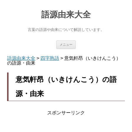
語源由来大全
言葉の語源や由来について解説しています。
コ
メニュー
ン
テ
ン
語源由来大全
>
四字熟語
>
意気軒昂（いきけんこう）
ツ
の語源・由来
へ
ス
キ
意気軒昂（いきけんこう）の語
ッ
プ
源・由来
スポンサーリンク