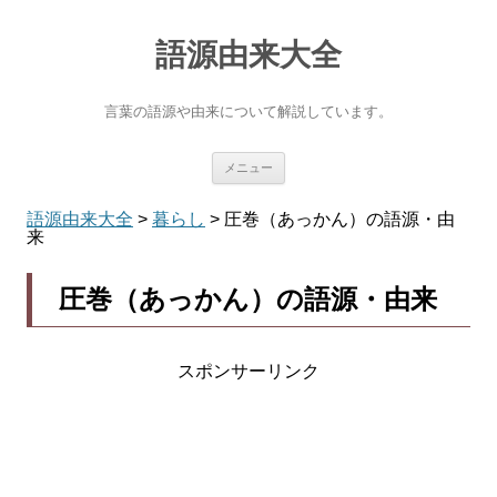
語源由来大全
言葉の語源や由来について解説しています。
コ
メニュー
ン
テ
ン
語源由来大全
>
暮らし
>
圧巻（あっかん）の語源・由
ツ
来
へ
ス
キ
圧巻（あっかん）の語源・由来
ッ
プ
スポンサーリンク