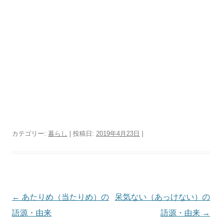
カテゴリー:
暮らし
| 投稿日:
2019年4月23日
|
投
←
あたりめ（当たりめ）の
呆気ない（あっけない）の
稿
語源・由来
語源・由来
→