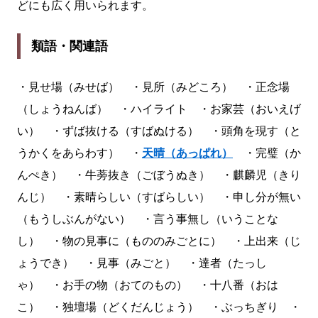
どにも広く用いられます。
類語・関連語
・見せ場（みせば） ・見所（みどころ） ・正念場
（しょうねんば） ・ハイライト ・お家芸（おいえげ
い） ・ずば抜ける（すばぬける） ・頭角を現す（と
うかくをあらわす） ・
天晴（あっぱれ）
・完璧（か
んぺき） ・牛蒡抜き（ごぼうぬき） ・麒麟児（きり
んじ） ・素晴らしい（すばらしい） ・申し分が無い
（もうしぶんがない） ・言う事無し（いうことな
し） ・物の見事に（もののみごとに） ・上出来（じ
ょうでき） ・見事（みごと） ・達者（たっし
ゃ） ・お手の物（おてのもの） ・十八番（おは
こ） ・独壇場（どくだんじょう） ・ぶっちぎり ・