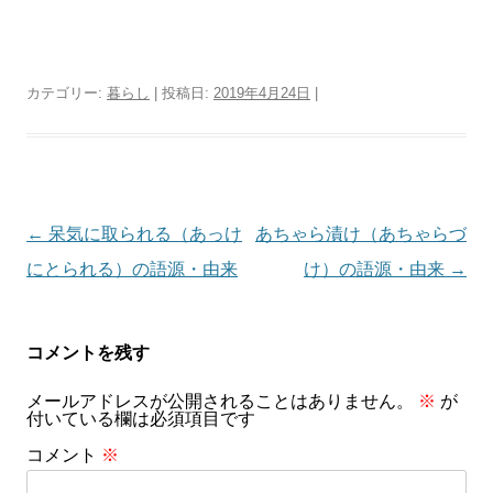
カテゴリー:
暮らし
| 投稿日:
2019年4月24日
|
投
←
呆気に取られる（あっけ
あちゃら漬け（あちゃらづ
稿
にとられる）の語源・由来
け）の語源・由来
→
ナ
ビ
コメントを残す
ゲ
メールアドレスが公開されることはありません。
※
が
ー
付いている欄は必須項目です
シ
コメント
※
ョ