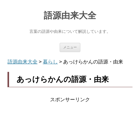
語源由来大全
言葉の語源や由来について解説しています。
コ
メニュー
ン
テ
ン
語源由来大全
>
暮らし
>
あっけらかんの語源・由来
ツ
へ
ス
あっけらかんの語源・由来
キ
ッ
プ
スポンサーリンク