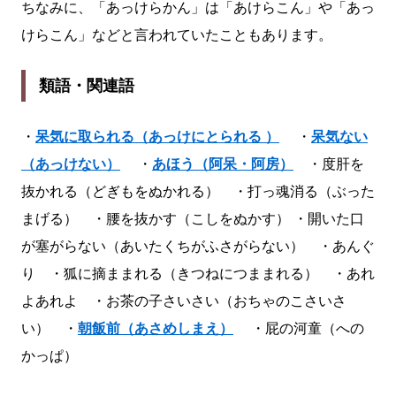
ちなみに、「あっけらかん」は「あけらこん」や「あっ
けらこん」などと言われていたこともあります。
類語・関連語
・
呆気に取られる（あっけにとられる ）
・
呆気ない
（あっけない）
・
あほう（阿呆・阿房）
・度肝を
抜かれる（どぎもをぬかれる） ・打っ魂消る（ぶった
まげる） ・腰を抜かす（こしをぬかす） ・開いた口
が塞がらない（あいたくちがふさがらない） ・あんぐ
り ・狐に摘ままれる（きつねにつままれる） ・あれ
よあれよ ・お茶の子さいさい（おちゃのこさいさ
い） ・
朝飯前（あさめしまえ）
・屁の河童（への
かっぱ）