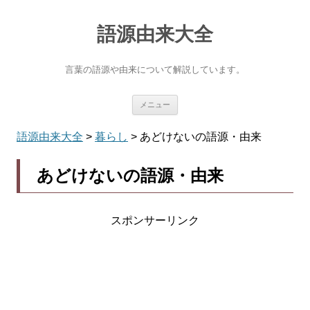
語源由来大全
言葉の語源や由来について解説しています。
コ
メニュー
ン
テ
ン
語源由来大全
>
暮らし
>
あどけないの語源・由来
ツ
へ
ス
あどけないの語源・由来
キ
ッ
プ
スポンサーリンク