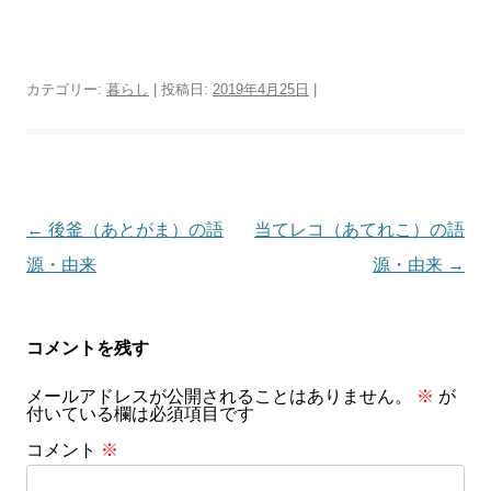
カテゴリー:
暮らし
| 投稿日:
2019年4月25日
|
投
←
後釜（あとがま）の語
当てレコ（あてれこ）の語
稿
源・由来
源・由来
→
ナ
ビ
コメントを残す
ゲ
メールアドレスが公開されることはありません。
※
が
ー
付いている欄は必須項目です
シ
コメント
※
ョ