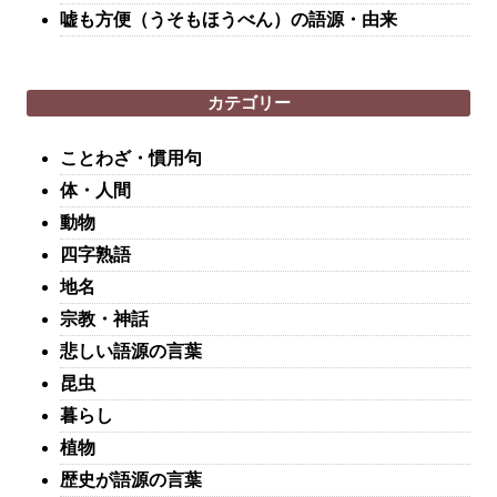
嘘も方便（うそもほうべん）の語源・由来
カテゴリー
ことわざ・慣用句
体・人間
動物
四字熟語
地名
宗教・神話
悲しい語源の言葉
昆虫
暮らし
植物
歴史が語源の言葉