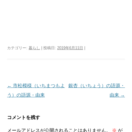
カテゴリー:
暮らし
| 投稿日:
2019年6月11日
|
投
←
市松模様（いちまつもよ
銀杏（いちょう）の語源・
稿
う）の語源・由来
由来
→
ナ
ビ
コメントを残す
ゲ
メールアドレスが公開されることはありません。
※
が