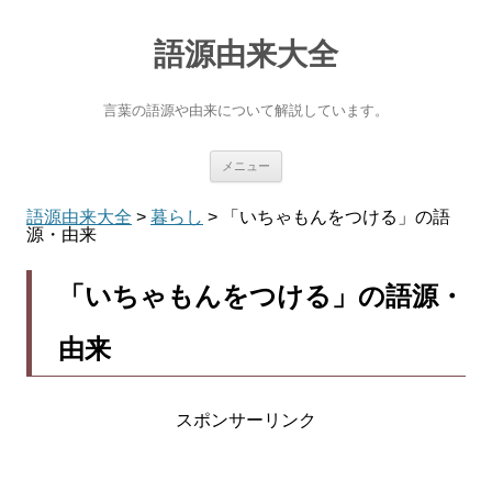
語源由来大全
言葉の語源や由来について解説しています。
コ
メニュー
ン
テ
ン
語源由来大全
>
暮らし
>
「いちゃもんをつける」の語
ツ
源・由来
へ
ス
キ
「いちゃもんをつける」の語源・
ッ
プ
由来
スポンサーリンク