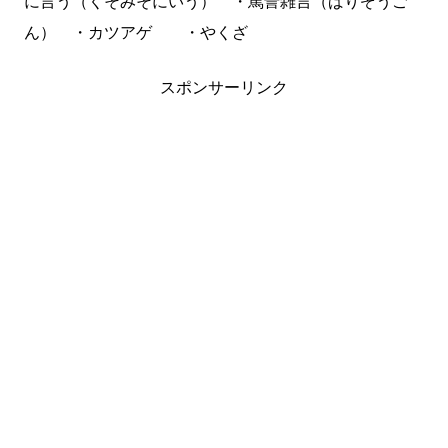
に言う（くそみそにいう） ・罵詈雑言（ばりぞうご
ん） ・カツアゲ ・やくざ
スポンサーリンク